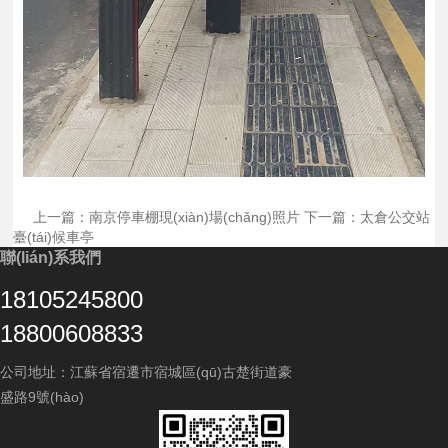
上一篇：南京停車棚現(xiàn)場(chǎng)照片
下一篇：太倉公交站
臺(tái)候車亭
聯(lián)系我們
18105245800
18800608833
公司地址：江蘇省宿遷市宿城區(qū)古楚街道豪
盛路9號(hào)