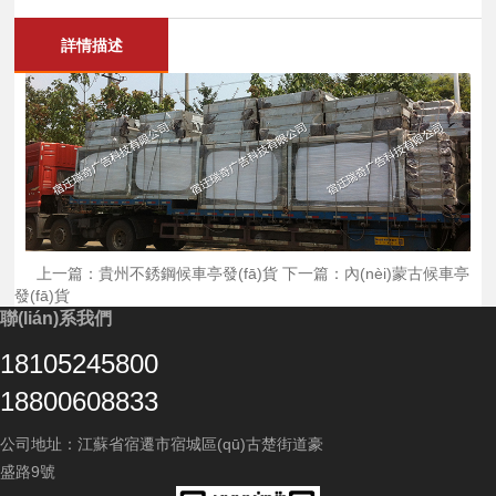
詳情描述
上一篇：貴州不銹鋼候車亭發(fā)貨
下一篇：內(nèi)蒙古候車亭
發(fā)貨
聯(lián)系我們
18105245800
18800608833
公司地址：江蘇省宿遷市宿城區(qū)古楚街道豪
盛路9號