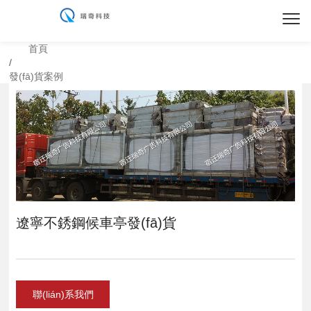
首頁
/
發(fā)貨案例
遼寧不銹鋼候車亭發(fā)貨
聯(lián)系我們