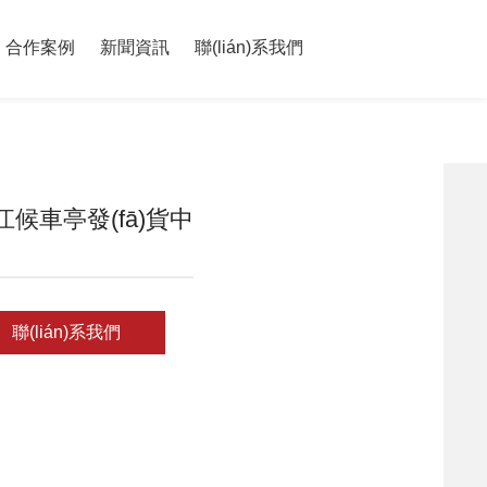
合作案例
新聞資訊
聯(lián)系我們
江候車亭發(fā)貨中
聯(lián)系我們