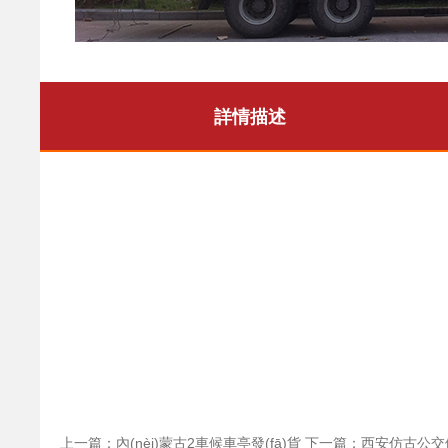
詳情描述
上一篇：內(nèi)蒙古2車候車亭發(fā)貨
下一篇：西安仿古公交候