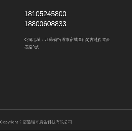
18105245800
18800608833
公司地址：江蘇省宿遷市宿城區(qū)古楚街道豪
盛路9號
Copyrignt ? 宿遷瑞奇廣告科技有限公司