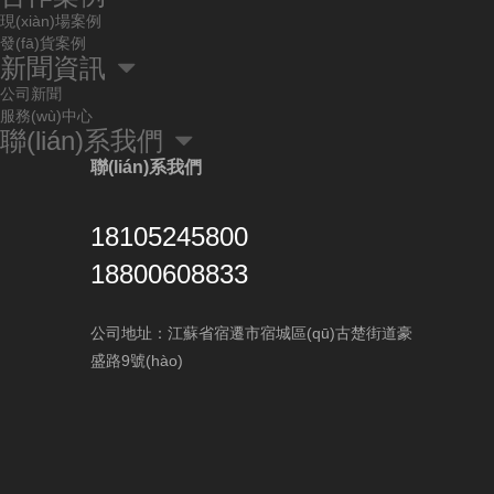
現(xiàn)場案例
發(fā)貨案例
新聞資訊

公司新聞
服務(wù)中心
聯(lián)系我們

聯(lián)系我們
18105245800
18800608833
公司地址：江蘇省宿遷市宿城區(qū)古楚街道豪
盛路9號(hào)