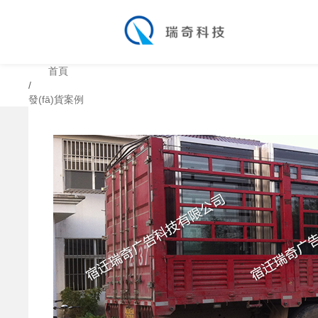
首頁
/
發(fā)貨案例